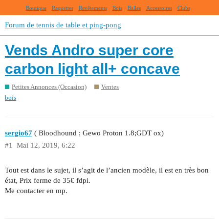
Boutique
Raquettes
Revêtements
Bois
Balles
Accessoires
Clubs
Forum de tennis de table et ping-pong
Vends Andro super core
carbon light all+ concave
Petites Annonces (Occasion)
Ventes
bois
sergio67
( Bloodhound ; Gewo Proton 1.8;GDT ox)
#1
Mai 12, 2019, 6:22
Tout est dans le sujet, il s’agit de l’ancien modèle, il est en très bon
état, Prix ferme de 35€ fdpi.
Me contacter en mp.