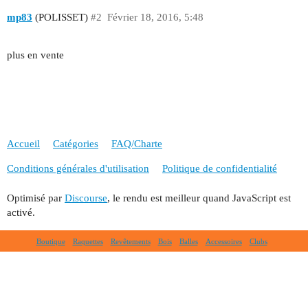
mp83
(POLISSET)
#2
Février 18, 2016, 5:48
plus en vente
Accueil
Catégories
FAQ/Charte
Conditions générales d'utilisation
Politique de confidentialité
Optimisé par
Discourse
, le rendu est meilleur quand JavaScript est
activé.
Boutique
Raquettes
Revêtements
Bois
Balles
Accessoires
Clubs