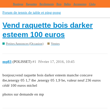
Boutique
Raquettes
Revêtements
Bois
Balles
Accessoires
Clubs
Forum de tennis de table et ping-pong
Vend raquette bois darker
esteem 100 euros
Petites Annonces (Occasion)
Ventes
mp83
(POLISSET)
#1
Février 17, 2016, 10:45
bonjour,vend raquette bois darker esteem manche concave
tbe,tenergy 05 1,7 tbe ,tenergy 05 1,9 be, valeur neuf 236 euros
cédé 100 euros michel
photos sur demande en mp