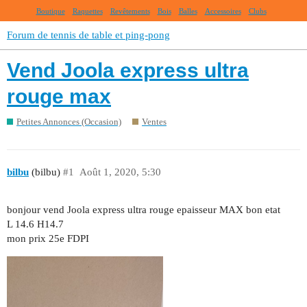
Boutique
Raquettes
Revêtements
Bois
Balles
Accessoires
Clubs
Forum de tennis de table et ping-pong
Vend Joola express ultra
rouge max
Petites Annonces (Occasion)
Ventes
bilbu
(bilbu)
#1
Août 1, 2020, 5:30
bonjour vend Joola express ultra rouge epaisseur MAX bon etat
L 14.6 H14.7
mon prix 25e FDPI