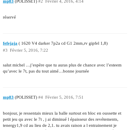
mp83
(POLISSET)
#2
Février 4, 2016, 4:14
réservé
fefejaja
( 1620 V4 darker 7p2a cd G1 2mm,rv gipfel 1,8)
#3
Février 5, 2016, 7:22
salut michel …j’espère que tu auras plus de chance avec l’esteem
qu’avec le 7t, pas du tout aimé…bonne journée
mp83
(POLISSET)
#4
Février 5, 2016, 7:51
bonjour, je ressentais mieux la balle surtout en bloc en oussette et
petit jeu qu avec le 7t , j ai diminué l épaisseur des revétements,
tenergy1,9 cd au lieu de 2,1. tu avais raison a l entrainement je