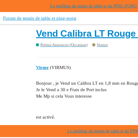
Le meilleur du tennis de table et du PING-PONG
Forum de tennis de table et ping-pong
Vend Calibra LT Rouge
Petites Annonces (Occasion)
Ventes
Virme
(VIRMUS)
Bonjour , je Vend un Calibra LT en 1,8 mm en Rouge ,
Je le Vend a 30 e Frais de Port inclus
Me Mp si cela Vous interesse
est activé.
Le meilleur du tennis de table et du 