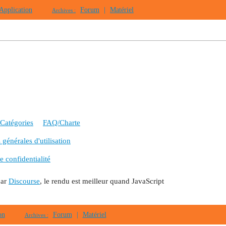
Application
Forum
|
Matériel
Archives :
Catégories
FAQ/Charte
générales d'utilisation
e confidentialité
par
Discourse
, le rendu est meilleur quand JavaScript
on
Forum
|
Matériel
Archives :