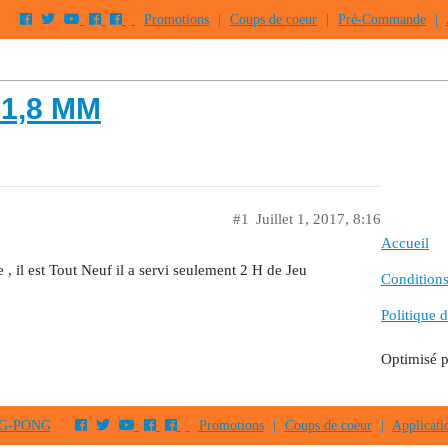
Promotions
|
Coups de coeur
|
Pré-Commande
|
 1,8 MM
#1
Juillet 1, 2017, 8:16
Accueil
 il est Tout Neuf il a servi seulement 2 H de Jeu
Conditions 
Politique d
Optimisé 
PING-PONG
Promotions
|
Coups de coeur
|
Applicati