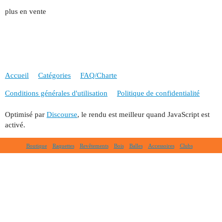
plus en vente
Accueil
Catégories
FAQ/Charte
Conditions générales d'utilisation
Politique de confidentialité
Optimisé par
Discourse
, le rendu est meilleur quand JavaScript est
activé.
Boutique
Raquettes
Revêtements
Bois
Balles
Accessoires
Clubs