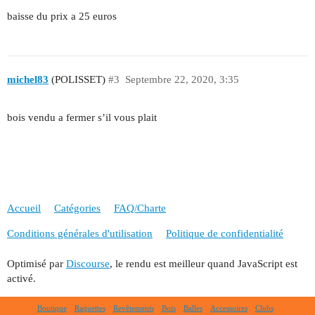
baisse du prix a 25 euros
michel83
(POLISSET)
#3
Septembre 22, 2020, 3:35
bois vendu a fermer s’il vous plait
Accueil
Catégories
FAQ/Charte
Conditions générales d'utilisation
Politique de confidentialité
Optimisé par
Discourse
, le rendu est meilleur quand JavaScript est
activé.
Boutique
Raquettes
Revêtements
Bois
Balles
Accessoires
Clubs