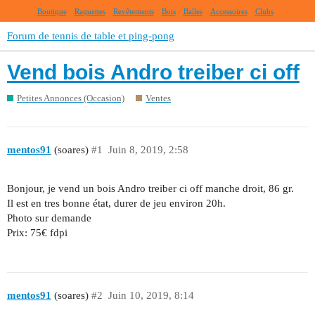
Boutique
Raquettes
Revêtements
Bois
Balles
Accessoires
Clubs
Forum de tennis de table et ping-pong
Vend bois Andro treiber ci off
Petites Annonces (Occasion)
Ventes
mentos91
(soares)
#1
Juin 8, 2019, 2:58
Bonjour, je vend un bois Andro treiber ci off manche droit, 86 gr.
Il est en tres bonne état, durer de jeu environ 20h.
Photo sur demande
Prix: 75€ fdpi
mentos91
(soares)
#2
Juin 10, 2019, 8:14