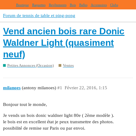
Boutique
Raquettes
Revêtements
Bois
Balles
Accessoires
Clubs
Forum de tennis de table et ping-pong
Vend ancien bois rare Donic
Waldner Light (quasiment
neuf)
Petites Annonces (Occasion)
Ventes
milanoes
(antony milanoes)
#1
Février 22, 2016, 1:15
Bonjour tout le monde,
Je vends un bois donic waldner light 80e ( 2ème modèle ).
le bois est en excellent état je peux transmettre des photos.
possibilité de remise sur Paris ou par envoi.