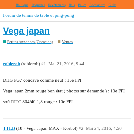
Boutique
Raquettes
Revêtements
Bois
Balles
Accessoires
Clubs
Forum de tennis de table et ping-pong
Vega japan
Petites Annonces (Occasion)
Ventes
roblerob
(roblerob)
#1
Mai 21, 2016, 9:44
DHG PG7 concave comme neuf : 15e FPI
Vega japan 2mm rouge bon état ( photos sur demande ) : 13e FPI
soft RITC 804/40 1,8 rouge : 10e FPI
TTLB
(10 - Vega Japan MAX - Korbel)
#2
Mai 24, 2016, 4:50