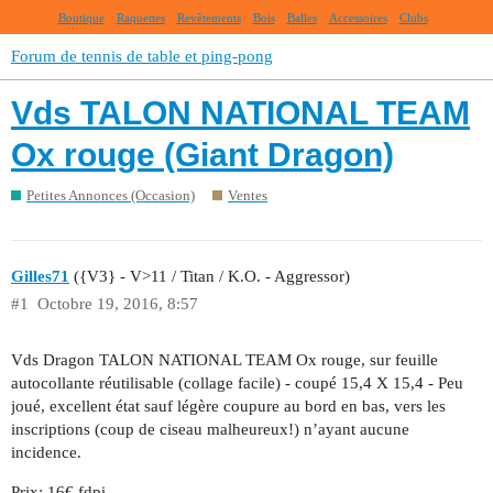
Boutique
Raquettes
Revêtements
Bois
Balles
Accessoires
Clubs
Forum de tennis de table et ping-pong
Vds TALON NATIONAL TEAM
Ox rouge (Giant Dragon)
Petites Annonces (Occasion)
Ventes
Gilles71
({V3} - V>11 / Titan / K.O. - Aggressor)
#1
Octobre 19, 2016, 8:57
Vds Dragon TALON NATIONAL TEAM Ox rouge, sur feuille
autocollante réutilisable (collage facile) - coupé 15,4 X 15,4 - Peu
joué, excellent état sauf légère coupure au bord en bas, vers les
inscriptions (coup de ciseau malheureux!) n’ayant aucune
incidence.
Prix: 16€ fdpi.