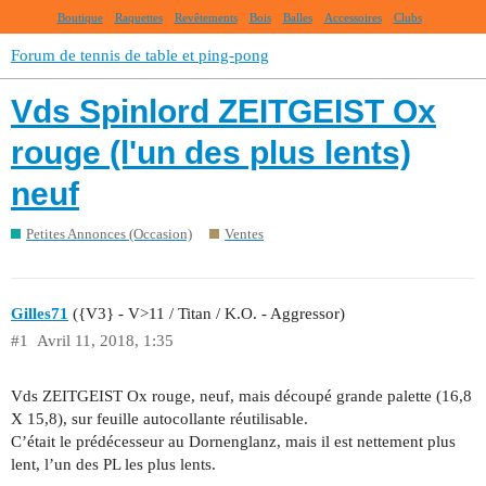
Boutique
Raquettes
Revêtements
Bois
Balles
Accessoires
Clubs
Forum de tennis de table et ping-pong
Vds Spinlord ZEITGEIST Ox
rouge (l'un des plus lents)
neuf
Petites Annonces (Occasion)
Ventes
Gilles71
({V3} - V>11 / Titan / K.O. - Aggressor)
#1
Avril 11, 2018, 1:35
Vds ZEITGEIST Ox rouge, neuf, mais découpé grande palette (16,8
X 15,8), sur feuille autocollante réutilisable.
C’était le prédécesseur au Dornenglanz, mais il est nettement plus
lent, l’un des PL les plus lents.