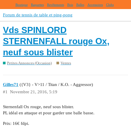
Boutique
Raquettes
Revêtements
Bois
Balles
Accessoires
Clubs
Forum de tennis de table et ping-pong
Vds SPINLORD
STERNENFALL rouge Ox,
neuf sous blister
Petites Annonces (Occasion)
Ventes
Gilles71
({V3} - V>11 / Titan / K.O. - Aggressor)
#1
Novembre 21, 2016, 5:19
Sternenfall Ox rouge, neuf sous blister.
PL idéal en attaque et pour garder une balle basse.
Prix: 16€ fdpi.