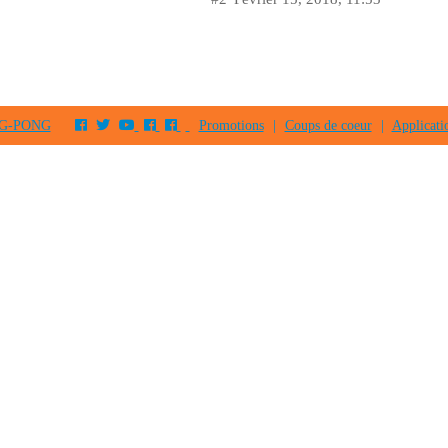
PING-PONG
Promotions
|
Coups de coeur
|
Applicati