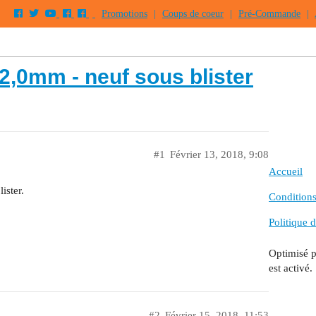
Promotions
|
Coups de coeur
|
Pré-Commande
|
2,0mm - neuf sous blister
#1
Février 13, 2018, 9:08
Accueil
ister.
Conditions 
Politique d
Optimisé 
est activé.
#2
Février 15, 2018, 11:53