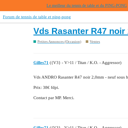
Le meilleur du tennis de table et du PING-PONG
Forum de tennis de table et ping-pong
Vds Rasanter R47 noir 
Petites Annonces (Occasion)
Ventes
Gilles71
({V3} - V>11 / Titan / K.O. - Aggressor)
Vds ANDRO Rasanter R47 noir 2,0mm - neuf sous bl
Prix: 38€ fdpi.
Contact par MP. Merci.
Gilles71
({V3} - V>11 / Titan / K.O. - Aggressor)