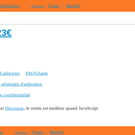
Application
Forum
|
Matériel
Archives :
23€
Catégories
FAQ/Charte
générales d'utilisation
e confidentialité
par
Discourse
, le rendu est meilleur quand JavaScript
on
Forum
|
Matériel
Archives :