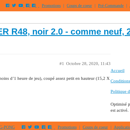
Promotions
|
Coups de coeur
|
Pré-Commande
|
R48, noir 2.0 - comme neuf, 
#1
Octobre 28, 2020, 11:43
Accueil
ns d’1 heure de jeu), coupé assez petit en hauteur (15,2 X
Conditions 
Politique d
Optimisé 
est activé.
PING-PONG
Promotions
|
Coups de coeur
|
Applicati