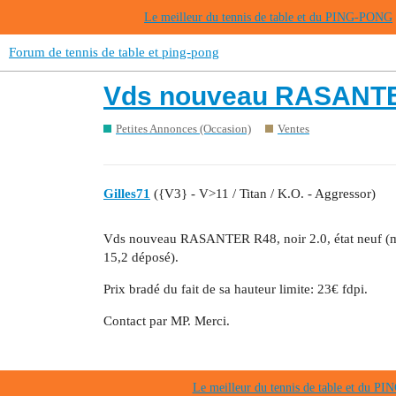
Le meilleur du tennis de table et du PING-PONG
Forum de tennis de table et ping-pong
Vds nouveau RASANTER 
Petites Annonces (Occasion)
Ventes
Gilles71
({V3} - V>11 / Titan / K.O. - Aggressor)
Vds nouveau RASANTER R48, noir 2.0, état neuf (moi
15,2 déposé).
Prix bradé du fait de sa hauteur limite: 23€ fdpi.
Contact par MP. Merci.
Le meilleur du tennis de table et du 