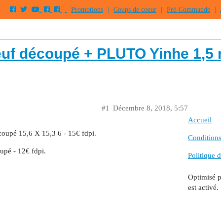
Promotions
|
Coups de coeur
|
Pré-Commande
|
euf découpé + PLUTO Yinhe 1,5 
#1
Décembre 8, 2018, 5:57
Accueil
oupé 15,6 X 15,3 6 - 15€ fdpi.
Conditions 
pé - 12€ fdpi.
Politique d
Optimisé 
est activé.