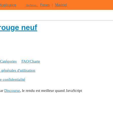
Application
Forum
|
Matériel
Archives :
rouge neuf
Catégories
FAQ/Charte
générales d'utilisation
e confidentialité
par
Discourse
, le rendu est meilleur quand JavaScript