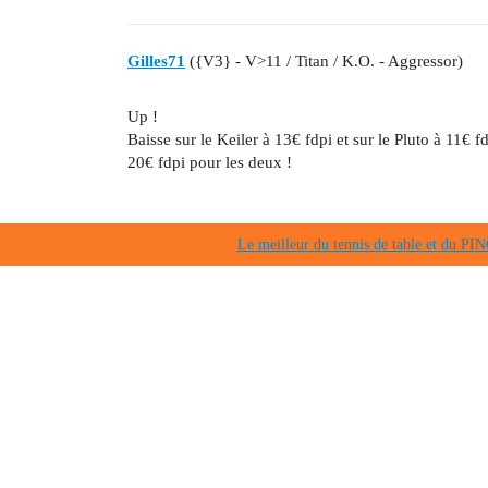
Gilles71
({V3} - V>11 / Titan / K.O. - Aggressor)
Up !
Baisse sur le Keiler à 13€ fdpi et sur le Pluto à 11€ fd
20€ fdpi pour les deux !
Le meilleur du tennis de table et du 