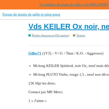
Le meilleur du tennis de table et du PING-PONG
Forum de tennis de table et ping-pong
Vds KEILER Ox noir, n
Petites Annonces (Occasion)
Ventes
Gilles71
({V3} - V>11 / Titan / K.O. - Aggressor)
Mi-long KEILER Spinlord, noir Ox, neuf mais déc
Mi-long PLUTO Yinhe, rouge 1,5 , neuf non décou
23€ fdpi les deux.
Contact par MP. Merci.
1 « J'aime »