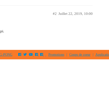
#2
Juillet 22, 2019, 10:00
pi.
PING-PONG
Promotions
|
Coups de coeur
|
Applicati