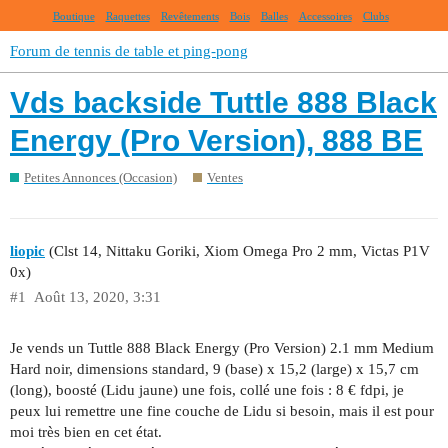
Boutique
Raquettes
Revêtements
Bois
Balles
Accessoires
Clubs
Forum de tennis de table et ping-pong
Vds backside Tuttle 888 Black
Energy (Pro Version), 888 BE
Petites Annonces (Occasion)
Ventes
liopic
(Clst 14, Nittaku Goriki, Xiom Omega Pro 2 mm, Victas P1V
0x)
#1
Août 13, 2020, 3:31
Je vends un Tuttle 888 Black Energy (Pro Version) 2.1 mm Medium
Hard noir, dimensions standard, 9 (base) x 15,2 (large) x 15,7 cm
(long), boosté (Lidu jaune) une fois, collé une fois : 8 € fdpi, je
peux lui remettre une fine couche de Lidu si besoin, mais il est pour
moi très bien en cet état.