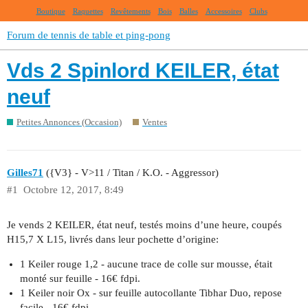
Boutique
Raquettes
Revêtements
Bois
Balles
Accessoires
Clubs
Forum de tennis de table et ping-pong
Vds 2 Spinlord KEILER, état
neuf
Petites Annonces (Occasion)
Ventes
Gilles71
({V3} - V>11 / Titan / K.O. - Aggressor)
#1
Octobre 12, 2017, 8:49
Je vends 2 KEILER, état neuf, testés moins d’une heure, coupés
H15,7 X L15, livrés dans leur pochette d’origine:
1 Keiler rouge 1,2 - aucune trace de colle sur mousse, était
monté sur feuille - 16€ fdpi.
1 Keiler noir Ox - sur feuille autocollante Tibhar Duo, repose
facile - 16€ fdpi.