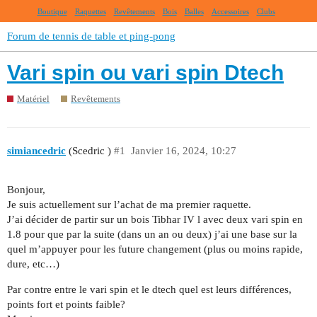
Boutique
Raquettes
Revêtements
Bois
Balles
Accessoires
Clubs
Forum de tennis de table et ping-pong
Vari spin ou vari spin Dtech
Matériel
Revêtements
simiancedric
(Scedric )
#1
Janvier 16, 2024, 10:27
Bonjour,
Je suis actuellement sur l’achat de ma premier raquette.
J’ai décider de partir sur un bois Tibhar IV l avec deux vari spin en
1.8 pour que par la suite (dans un an ou deux) j’ai une base sur la
quel m’appuyer pour les future changement (plus ou moins rapide,
dure, etc…)
Par contre entre le vari spin et le dtech quel est leurs différences,
points fort et points faible?