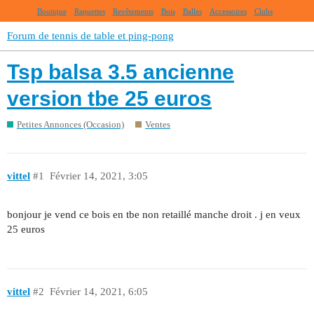
Boutique
Raquettes
Revêtements
Bois
Balles
Accessoires
Clubs
Forum de tennis de table et ping-pong
Tsp balsa 3.5 ancienne
version tbe 25 euros
Petites Annonces (Occasion)
Ventes
vittel
#1
Février 14, 2021, 3:05
bonjour je vend ce bois en tbe non retaillé manche droit . j en veux
25 euros
vittel
#2
Février 14, 2021, 6:05