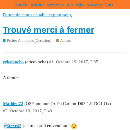
Boutique
Raquettes
Revêtements
Bois
Balles
Accessoires
Clubs
Forum de tennis de table et ping-pong
Trouvé merci à fermer
Petites Annonces (Occasion)
Achats
ericokocha
(ericokocha)
#1
Octobre 19, 2017, 2:35
A fermer.
Mathieu72
(OSP immune Ox Pb Carbon-D05 1.9-DG1 Ox)
#2
Octobre 19, 2017, 2:49
je crois qu’il en vend un !
@herve42