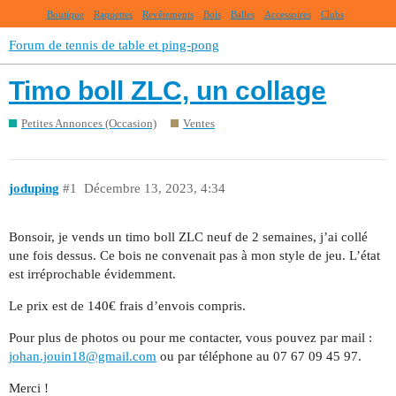
Boutique
Raquettes
Revêtements
Bois
Balles
Accessoires
Clubs
Forum de tennis de table et ping-pong
Timo boll ZLC, un collage
Petites Annonces (Occasion)
Ventes
joduping
#1
Décembre 13, 2023, 4:34
Bonsoir, je vends un timo boll ZLC neuf de 2 semaines, j’ai collé
une fois dessus. Ce bois ne convenait pas à mon style de jeu. L’état
est irréprochable évidemment.
Le prix est de 140€ frais d’envois compris.
Pour plus de photos ou pour me contacter, vous pouvez par mail :
johan.jouin18@gmail.com
ou par téléphone au 07 67 09 45 97.
Merci !