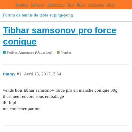
Boutique
Raquettes
Revêtements
Bois
Balles
Accessoires
Clubs
Forum de tennis de table et ping-pong
Tibhar samsonov pro force
conique
Petites Annonces (Occasion)
Ventes
timmy
#1
Avril 15, 2017, 2:34
vends bois tibhar samsonov force pro en manche conique 89g
il est neuf encore sous emballage
40 fdpi
me contacter par mp