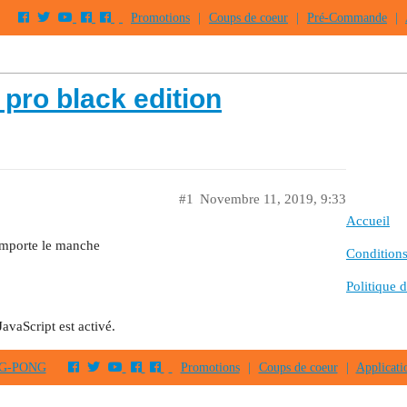
Promotions
|
Coups de coeur
|
Pré-Commande
|
pro black edition
#1
Novembre 11, 2019, 9:33
Accueil
importe le manche
Conditions 
Politique d
JavaScript est activé.
PING-PONG
Promotions
|
Coups de coeur
|
Applicati