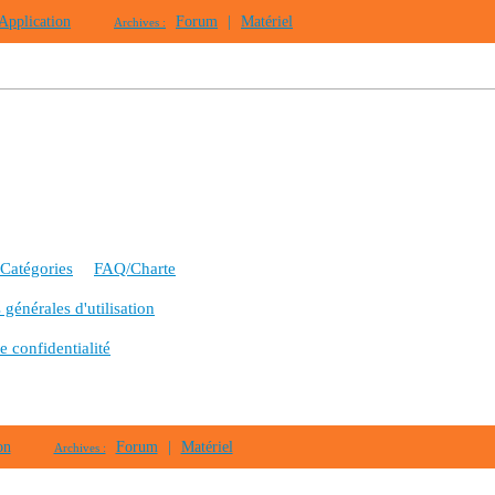
Application
Forum
|
Matériel
Archives :
Catégories
FAQ/Charte
générales d'utilisation
e confidentialité
on
Forum
|
Matériel
Archives :