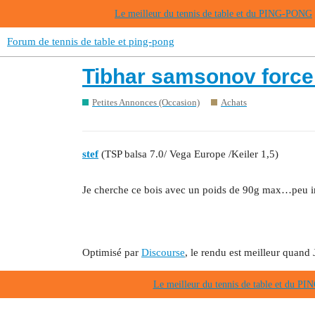
Le meilleur du tennis de table et du PING-PONG
Forum de tennis de table et ping-pong
Tibhar samsonov force 
Petites Annonces (Occasion)
Achats
stef
(TSP balsa 7.0/ Vega Europe /Keiler 1,5)
Je cherche ce bois avec un poids de 90g max…peu 
Optimisé par
Discourse
, le rendu est meilleur quand 
Le meilleur du tennis de table et du 