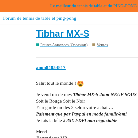
Le meilleur du tennis de table et du PING-PONG
Forum de tennis de table et ping-pong
Tibhar MX-S
Petites Annonces (Occasion)
Ventes
anon84854817
Salut tout le monde !
Je vend un de mes
Tibhar MX-S 2mm NEUF SOUS
Soit le Rouge Soit le Noir
J’en garde un des 2 selon votre achat …
Paiement que par Paypal en mode famille/ami
Je fais la bête à
35€ FDPI non négociable
Merci
J’attend vos MP