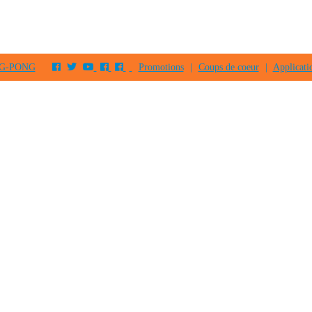
PING-PONG
Promotions
|
Coups de coeur
|
Applicati