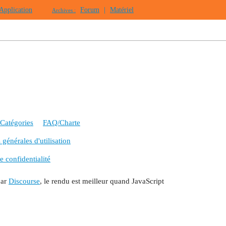
Application
Forum
|
Matériel
Archives :
Catégories
FAQ/Charte
générales d'utilisation
e confidentialité
par
Discourse
, le rendu est meilleur quand JavaScript