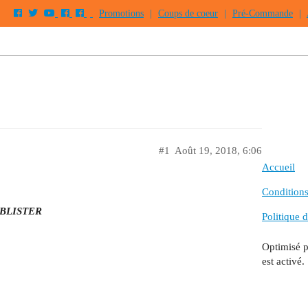
Promotions
|
Coups de coeur
|
Pré-Commande
|
#1
Août 19, 2018, 6:06
Accueil
Conditions 
 BLISTER
Politique d
Optimisé 
est activé.