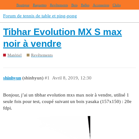
Boutique
Raquettes
Revêtements
Bois
Balles
Accessoires
Clubs
Forum de tennis de table et ping-pong
Tibhar Evolution MX S max
noir à vendre
Matériel
Revêtements
shinhyun
(shinhyun)
#1
Avril 8, 2019, 12:30
Bonjour, j’ai un tibhar evolution mxs max noir à vendre, utilisé 1
seule fois pour test, coupé suivant un bois yasaka (157x150) : 20e
fdpi.