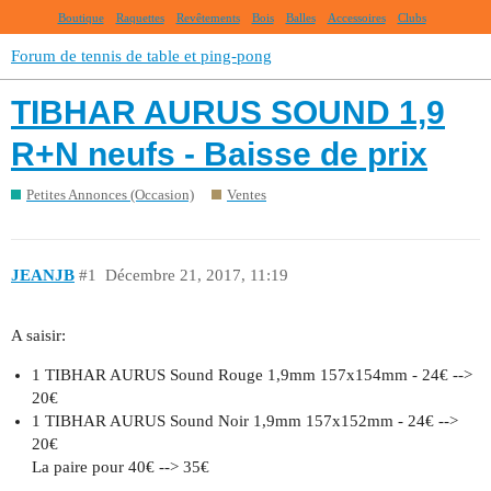
Boutique
Raquettes
Revêtements
Bois
Balles
Accessoires
Clubs
Forum de tennis de table et ping-pong
TIBHAR AURUS SOUND 1,9
R+N neufs - Baisse de prix
Petites Annonces (Occasion)
Ventes
JEANJB
#1
Décembre 21, 2017, 11:19
A saisir:
1 TIBHAR AURUS Sound Rouge 1,9mm 157x154mm - 24€ -->
20€
1 TIBHAR AURUS Sound Noir 1,9mm 157x152mm - 24€ -->
20€
La paire pour 40€ --> 35€