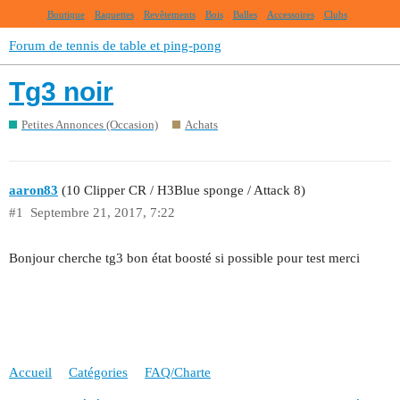
Boutique
Raquettes
Revêtements
Bois
Balles
Accessoires
Clubs
Forum de tennis de table et ping-pong
Tg3 noir
Petites Annonces (Occasion)
Achats
aaron83
(10 Clipper CR / H3Blue sponge / Attack 8)
#1
Septembre 21, 2017, 7:22
Bonjour cherche tg3 bon état boosté si possible pour test merci
Accueil
Catégories
FAQ/Charte