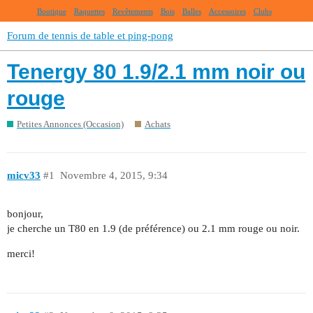
Boutique
Raquettes
Revêtements
Bois
Balles
Accessoires
Clubs
Forum de tennis de table et ping-pong
Tenergy 80 1.9/2.1 mm noir ou
rouge
Petites Annonces (Occasion)
Achats
micv33
#1
Novembre 4, 2015, 9:34
bonjour,
je cherche un T80 en 1.9 (de préférence) ou 2.1 mm rouge ou noir.
merci!