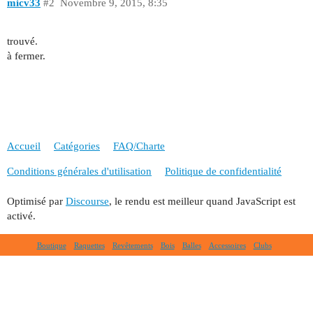
micv33
#2
Novembre 9, 2015, 8:35
trouvé.
à fermer.
Accueil
Catégories
FAQ/Charte
Conditions générales d'utilisation
Politique de confidentialité
Optimisé par
Discourse
, le rendu est meilleur quand JavaScript est
activé.
Boutique
Raquettes
Revêtements
Bois
Balles
Accessoires
Clubs