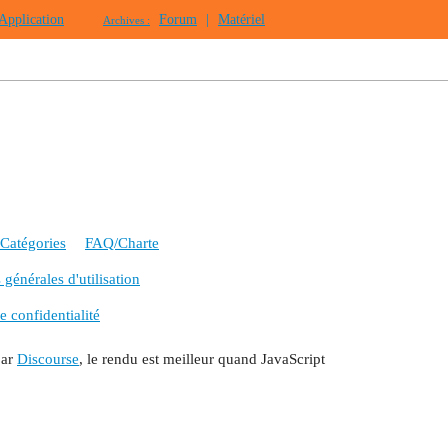
Application
Forum
|
Matériel
Archives :
Catégories
FAQ/Charte
générales d'utilisation
e confidentialité
par
Discourse
, le rendu est meilleur quand JavaScript