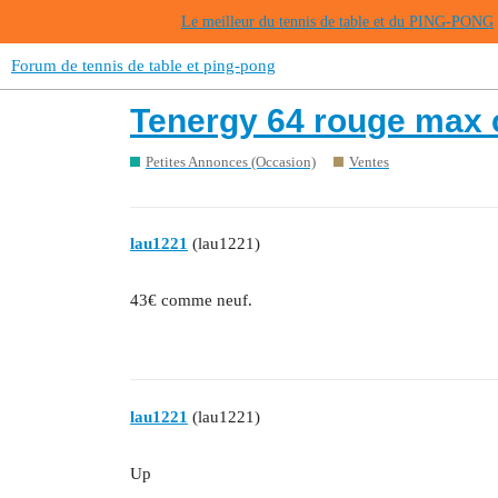
Le meilleur du tennis de table et du PING-PONG
Forum de tennis de table et ping-pong
Tenergy 64 rouge max 
Petites Annonces (Occasion)
Ventes
lau1221
(lau1221)
43€ comme neuf.
lau1221
(lau1221)
Up