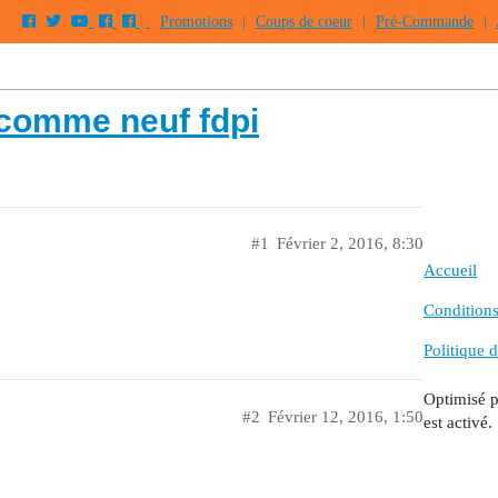
Promotions
|
Coups de coeur
|
Pré-Commande
|
comme neuf fdpi
#1
Février 2, 2016, 8:30
Accueil
Conditions 
Politique d
Optimisé 
#2
Février 12, 2016, 1:50
est activé.