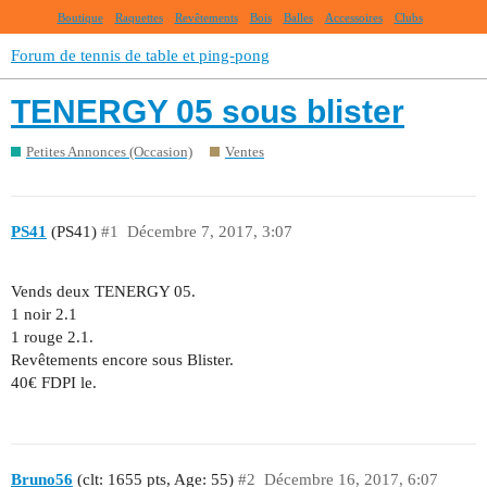
Boutique
Raquettes
Revêtements
Bois
Balles
Accessoires
Clubs
Forum de tennis de table et ping-pong
TENERGY 05 sous blister
Petites Annonces (Occasion)
Ventes
PS41
(PS41)
#1
Décembre 7, 2017, 3:07
Vends deux TENERGY 05.
1 noir 2.1
1 rouge 2.1.
Revêtements encore sous Blister.
40€ FDPI le.
Bruno56
(clt: 1655 pts, Age: 55)
#2
Décembre 16, 2017, 6:07