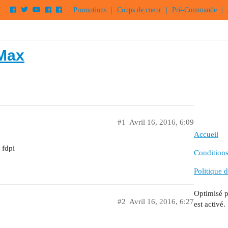
Promotions
|
Coups de coeur
|
Pré-Commande
|
 Max
#1
Avril 16, 2016, 6:09
Accueil
 fdpi
Conditions 
Politique d
Optimisé 
#2
Avril 16, 2016, 6:27
est activé.