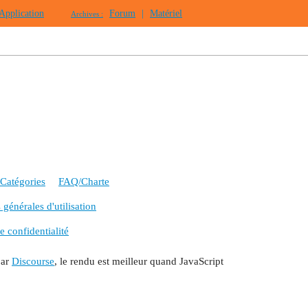
Application
Forum
|
Matériel
Archives :
Catégories
FAQ/Charte
générales d'utilisation
e confidentialité
par
Discourse
, le rendu est meilleur quand JavaScript