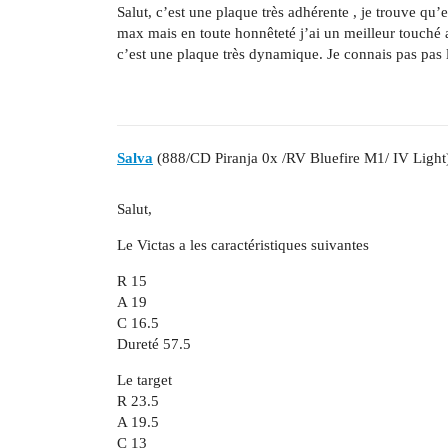
Salut, c’est une plaque très adhérente , je trouve qu’e
max mais en toute honnêteté j’ai un meilleur touché
c’est une plaque très dynamique. Je connais pas pas 
Salva
(888/CD Piranja 0x /RV Bluefire M1/ IV Light
Salut,
Le Victas a les caractéristiques suivantes
R 15
A 19
C 16.5
Dureté 57.5
Le target
R 23.5
A 19.5
C 13