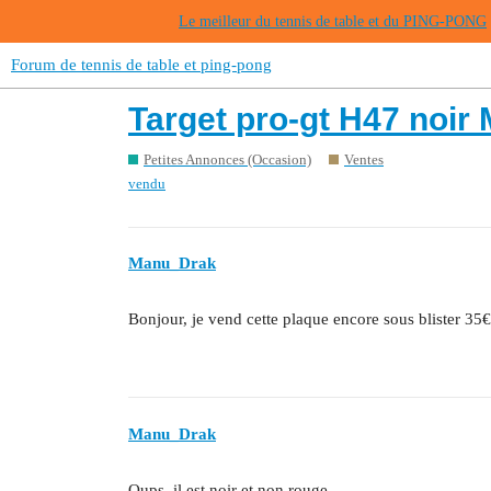
Le meilleur du tennis de table et du PING-PONG
Forum de tennis de table et ping-pong
Target pro-gt H47 noir
Petites Annonces (Occasion)
Ventes
vendu
Manu_Drak
Bonjour, je vend cette plaque encore sous blister 35€
Manu_Drak
Oups, il est noir et non rouge