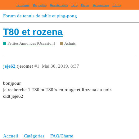
Boutique
Raquettes
Revêtements
Bois
Balles
Accessoires
Clubs
Forum de tennis de table et ping-pong
T80 et rozena
Petites Annonces (Occasion)
Achats
jeje62
(jerome)
#1
Mai 30, 2019, 8:37
bonjpour
je recherche 1 T80 ouT80fx en rouge et Rozena en noir.
cldt jeje62
Accueil
Catégories
FAQ/Charte