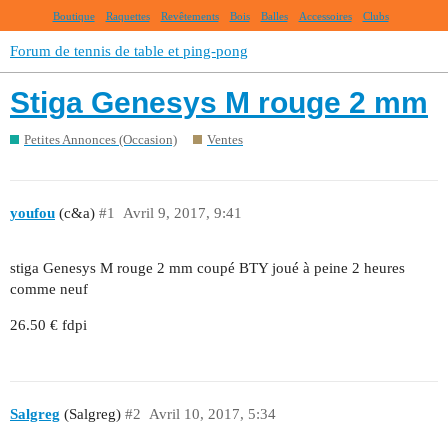
Boutique
Raquettes
Revêtements
Bois
Balles
Accessoires
Clubs
Forum de tennis de table et ping-pong
Stiga Genesys M rouge 2 mm
Petites Annonces (Occasion)
Ventes
youfou
(c&a)
#1
Avril 9, 2017, 9:41
stiga Genesys M rouge 2 mm coupé BTY joué à peine 2 heures
comme neuf
26.50 € fdpi
Salgreg
(Salgreg)
#2
Avril 10, 2017, 5:34