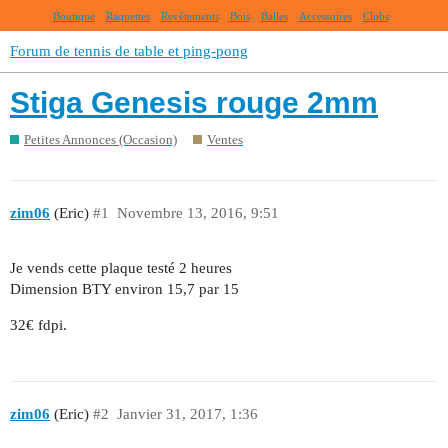
Boutique
Raquettes
Revêtements
Bois
Balles
Accessoires
Clubs
Forum de tennis de table et ping-pong
Stiga Genesis rouge 2mm
Petites Annonces (Occasion)
Ventes
zim06
(Eric)
#1
Novembre 13, 2016, 9:51
Je vends cette plaque testé 2 heures
Dimension BTY environ 15,7 par 15
32€ fdpi.
zim06
(Eric)
#2
Janvier 31, 2017, 1:36