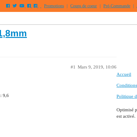
Promotions
|
Coups de coeur
|
Pré-Commande
|
 1,8mm
#1
Mars 9, 2019, 10:06
Accueil
Conditions 
: 9,6
Politique d
Optimisé 
est activé.