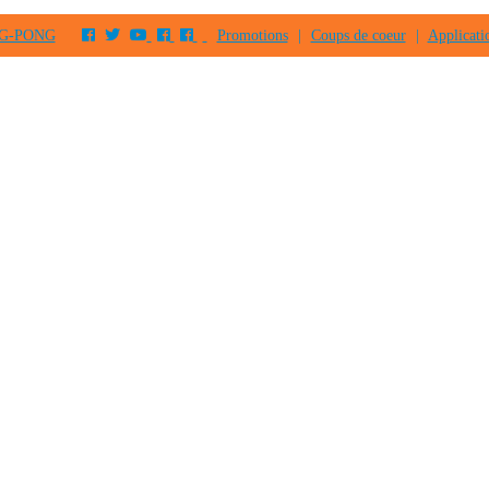
PING-PONG
Promotions
|
Coups de coeur
|
Applicati