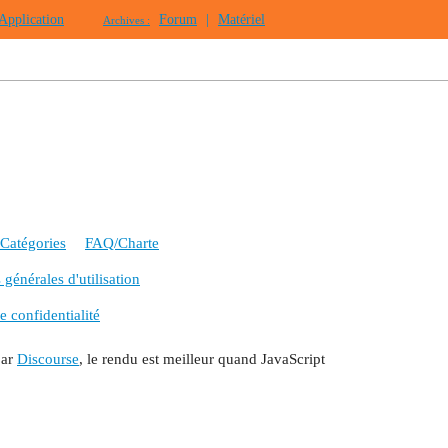
Application
Forum
|
Matériel
Archives :
Catégories
FAQ/Charte
générales d'utilisation
e confidentialité
par
Discourse
, le rendu est meilleur quand JavaScript