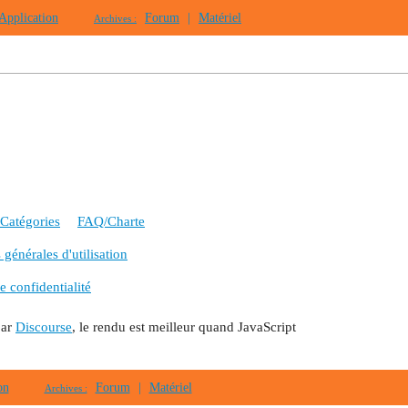
Application
Forum
|
Matériel
Archives :
Catégories
FAQ/Charte
générales d'utilisation
e confidentialité
par
Discourse
, le rendu est meilleur quand JavaScript
on
Forum
|
Matériel
Archives :