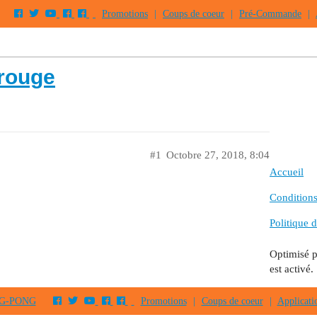
Promotions
|
Coups de coeur
|
Pré-Commande
|
rouge
#1
Octobre 27, 2018, 8:04
Accueil
Conditions 
Politique d
Optimisé 
est activé.
PING-PONG
Promotions
|
Coups de coeur
|
Applicati