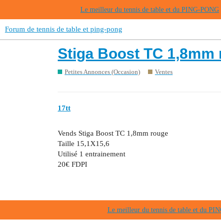
Le meilleur du tennis de table et du PING-PONG
Forum de tennis de table et ping-pong
Stiga Boost TC 1,8mm 
Petites Annonces (Occasion)
Ventes
17tt
Vends Stiga Boost TC 1,8mm rouge
Taille 15,1X15,6
Utilisé 1 entrainement
20€ FDPI
Le meilleur du tennis de table et du 