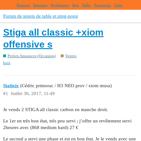
Boutique
Raquettes
Revêtements
Bois
Balles
Accessoires
Clubs
Forum de tennis de table et ping-pong
Stiga all classic +xiom
offensive s
Petites Annonces (Occasion)
Ventes
bois
Statixix
(Cédric primorac / H3 NEO prov / xiom musa)
#1
Juillet 30, 2017, 11:49
Je vends 2 STIGA all classic carbon en manche droit.
Le 1er en très bon état, très peu servi ; j’offre un revêtement servi
2heures avec (868 medium hard) 27 €
Le second a servi une phase et est en bon état. Je le vends avec une