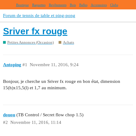
Boutique
Raquettes
Revêtements
Bois
Balles
Accessoires
Clubs
Forum de tennis de table et ping-pong
Sriver fx rouge
Petites Annonces (Occasion)
Achats
Antoping
#1
Novembre 11, 2016, 9:24
Bonjour, je cherche un Sriver fx rouge en bon état, dimension
15(h)x15,5(l) et 1,7 au minimum.
douou
(TB Control / Secret flow chop 1.5)
#2
Novembre 11, 2016, 11:14