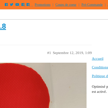
Promotions
|
Coups de coeur
|
Pré-Commande
|
.8
#1
Septembre 12, 2019, 1:09
Accueil
Conditions 
Politique d
Optimisé 
est activé.