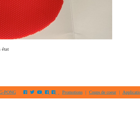
 état
PING-PONG
Promotions
|
Coups de coeur
|
Applicati