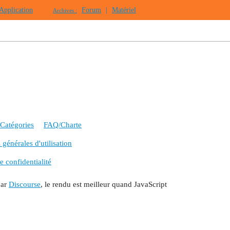
Application
Forum
|
Matériel
Archives :
Catégories
FAQ/Charte
générales d'utilisation
e confidentialité
par
Discourse
, le rendu est meilleur quand JavaScript