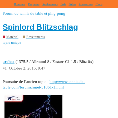
Boutique
Raquettes
Revêtements
Bois
Balles
Accessoires
Clubs
Forum de tennis de table et ping-pong
Spinlord Blitzschlag
Matériel
Revêtements
topic-unique
archeo
(1375.5 / Allround S / Fastarc C1 1.5 / Blitz 0x)
#1
Octobre 2, 2015, 9:47
Poursuite de l’ancien topic :
http://www.tennis-de-
table.com/forums/sujet-51861-1.html