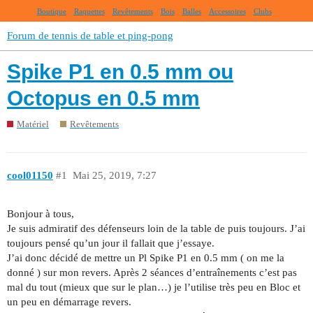
Boutique
Raquettes
Revêtements
Bois
Balles
Accessoires
Clubs
Forum de tennis de table et ping-pong
Spike P1 en 0.5 mm ou
Octopus en 0.5 mm
Matériel
Revêtements
cool01150
#1
Mai 25, 2019, 7:27
Bonjour à tous,
Je suis admiratif des défenseurs loin de la table de puis toujours. J’ai
toujours pensé qu’un jour il fallait que j’essaye.
J’ai donc décidé de mettre un Pl Spike P1 en 0.5 mm ( on me la
donné ) sur mon revers. Après 2 séances d’entraînements c’est pas
mal du tout (mieux que sur le plan…) je l’utilise très peu en Bloc et
un peu en démarrage revers.