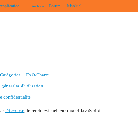
Application
Forum
|
Matériel
Archives :
Catégories
FAQ/Charte
générales d'utilisation
e confidentialité
par
Discourse
, le rendu est meilleur quand JavaScript