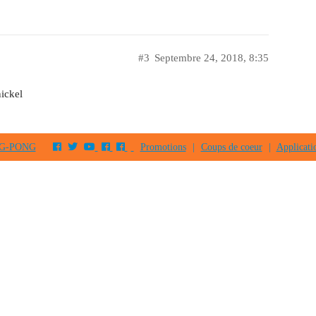
#3
Septembre 24, 2018, 8:35
nickel
PING-PONG
Promotions
|
Coups de coeur
|
Applicati