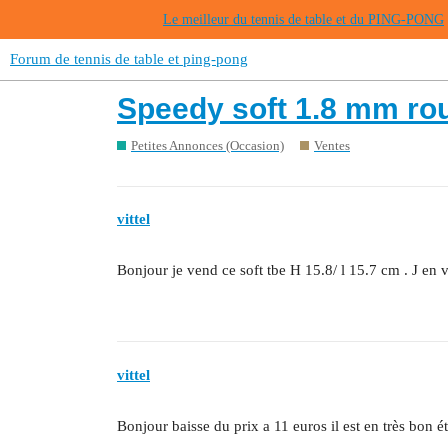
Le meilleur du tennis de table et du PING-PONG
Forum de tennis de table et ping-pong
Speedy soft 1.8 mm ro
Petites Annonces (Occasion)
Ventes
vittel
Bonjour je vend ce soft tbe H 15.8/ l 15.7 cm . J en
vittel
Bonjour baisse du prix a 11 euros il est en très bon ét