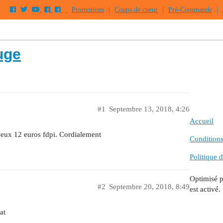
Promotions
|
Coups de coeur
|
Pré-Commande
|
uge
#1
Septembre 13, 2018, 4:26
Accueil
 veux 12 euros fdpi. Cordialement
Conditions 
Politique d
Optimisé 
#2
Septembre 20, 2018, 8:49
est activé.
at