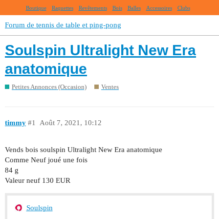
Boutique
Raquettes
Revêtements
Bois
Balles
Accessoires
Clubs
Forum de tennis de table et ping-pong
Soulspin Ultralight New Era
anatomique
Petites Annonces (Occasion)
Ventes
timmy
#1
Août 7, 2021, 10:12
Vends bois soulspin Ultralight New Era anatomique
Comme Neuf joué une fois
84 g
Valeur neuf 130 EUR
Soulspin