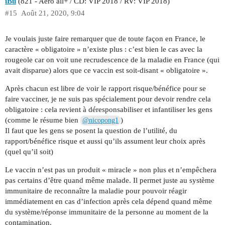
iBu
(821 - Aero all+ / CD: VIP 2018 / RV: VIP 2018)
#15
Août 21, 2020, 9:04
Je voulais juste faire remarquer que de toute façon en France, le
caractère « obligatoire » n’existe plus : c’est bien le cas avec la
rougeole car on voit une recrudescence de la maladie en France (qui
avait disparue) alors que ce vaccin est soit-disant « obligatoire ».
Après chacun est libre de voir le rapport risque/bénéfice pour se
faire vacciner, je ne suis pas spécialement pour devoir rendre cela
obligatoire : cela revient à déresponsabiliser et infantiliser les gens
(comme le résume bien
)
@nicopong1
Il faut que les gens se posent la question de l’utilité, du
rapport/bénéfice risque et aussi qu’ils assument leur choix après
(quel qu’il soit)
Le vaccin n’est pas un produit « miracle » non plus et n’empêchera
pas certains d’être quand même malade. Il permet juste au système
immunitaire de reconnaître la maladie pour pouvoir réagir
immédiatement en cas d’infection après cela dépend quand même
du système/réponse immunitaire de la personne au moment de la
contamination.