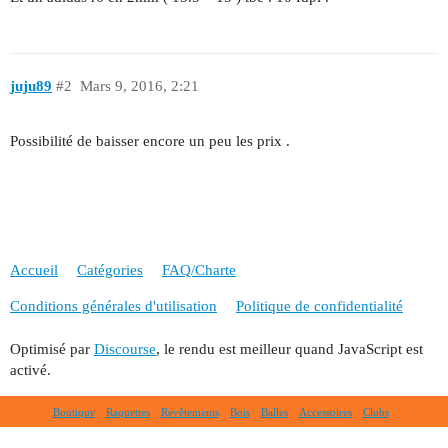
juju89
#2
Mars 9, 2016, 2:21
Possibilité de baisser encore un peu les prix .
Accueil
Catégories
FAQ/Charte
Conditions générales d'utilisation
Politique de confidentialité
Optimisé par
Discourse
, le rendu est meilleur quand JavaScript est
activé.
Boutique
Raquettes
Revêtements
Bois
Balles
Accessoires
Clubs