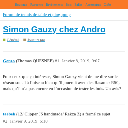
Boutique
Raquettes
Revêtements
Bois
Balles
Accessoires
Clubs
Forum de tennis de table et ping-pong
Simon Gauzy chez Andro
Général
Joueurs pro
Genzo
(Thomas QUESNEE)
#1
Janvier 8, 2019, 9:07
Pour ceux que ça intéresse, Simon Gauzy vient de me dire sur le
réseau social à l’oiseau bleu qu’il jouerait avec des Rasanter R50,
mais qu’il n’a pas encore eu l’occasion de tester les bois. Un avis?
taebek
(12/ Clipper JS handmade/ Rakza Z) a fermé ce sujet
#2
Janvier 9, 2019, 6:10