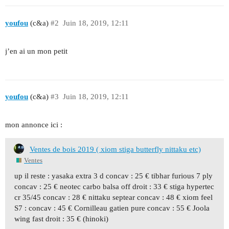
youfou
(c&a)
#2
Juin 18, 2019, 12:11
j’en ai un mon petit
youfou
(c&a)
#3
Juin 18, 2019, 12:11
mon annonce ici :
Ventes de bois 2019 ( xiom stiga butterfly nittaku etc)
Ventes
up il reste : yasaka extra 3 d concav : 25 € tibhar furious 7 ply
concav : 25 € neotec carbo balsa off droit : 33 € stiga hypertec
cr 35/45 concav : 28 € nittaku septear concav : 48 € xiom feel
S7 : concav : 45 € Cornilleau gatien pure concav : 55 € Joola
wing fast droit : 35 € (hinoki)