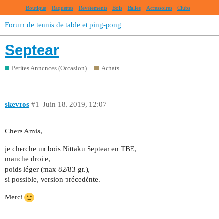
Boutique
Raquettes
Revêtements
Bois
Balles
Accessoires
Clubs
Forum de tennis de table et ping-pong
Septear
Petites Annonces (Occasion)
Achats
skevros
#1
Juin 18, 2019, 12:07
Chers Amis,
je cherche un bois Nittaku Septear en TBE,
manche droite,
poids léger (max 82/83 gr.),
si possible, version précedénte.
Merci