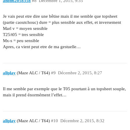
anon62058358
#8
Décembre 1, 2015, 9:35
Je vais peut etre dire une bêtise mais il me semble que topsheet
(partie caoutchouc) dure = plus sensible aux effet, et inversement
Marl v = moyen sensible
T25/t05 = tres sensible
Mx-s = peu sensible
Apres, ca vient peut etre de ma gestuelle…
allplay
(Maze ALC / T64)
#9
Décembre 2, 2015, 8:27
Il me semble par exemple que le T05 pourtant à un topsheet souple,
mais il prend énormément l’effet…
allplay
(Maze ALC / T64)
#10
Décembre 2, 2015, 8:32