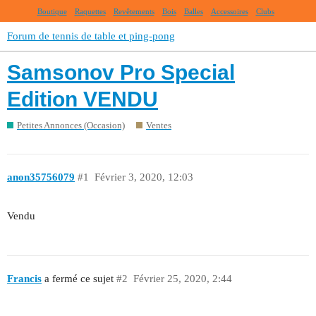
Boutique
Raquettes
Revêtements
Bois
Balles
Accessoires
Clubs
Forum de tennis de table et ping-pong
Samsonov Pro Special
Edition VENDU
Petites Annonces (Occasion)
Ventes
anon35756079
#1
Février 3, 2020, 12:03
Vendu
Francis
a fermé ce sujet
#2
Février 25, 2020, 2:44